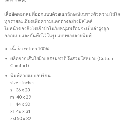
เสื้อยืดคอกลมที่ออกแบบด้วยเอกลักษณ์เฉพาะตัวความใส่ใจ
ทุกรายละเอียดเพื่อความแตกต่างอย่างมีสไตล์
ใบหน้าของสิงโตเจ้าป่าในวัยหนุ่มพร้อมจะเป็นจ่าฝูงถูก
ออกแบบและบันทึกไว้ในรูปแบบของลายพิมพ์
เนื้อผ้า cotton 100%
ผลิตจากเส้นใยฝ้ายธรรมชาติ จึงสวมใส่สบาย (Cotton
Comfort)
พิมพ์ลายแบบอบร้อน
size = inches
s 36 x 28
m 40 x 29
l 44 x 30
xl 46 x 31
xxl 50 x 32