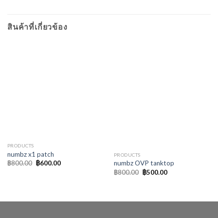
สินค้าที่เกี่ยวข้อง
PRODUCTS
numbz x1 patch
PRODUCTS
Original
Current
฿
800.00
฿
600.00
numbz OVP tanktop
price
price
Original
Current
฿
800.00
฿
500.00
was:
is:
price
price
฿800.00.
฿600.00.
was:
is:
฿800.00.
฿500.00.