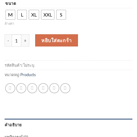
ขนาด
was:
is:
฿700.00.
฿500.00.
M
L
XL
XXL
S
ล้างค่า
จำนวน numbz face lion ชิ้น
หยิบใส่ตะกร้า
รหัสสินค้า:
ไม่ระบุ
หมวดหมู่:
Products
คำอธิบาย
บทวิจารณ์ (0)