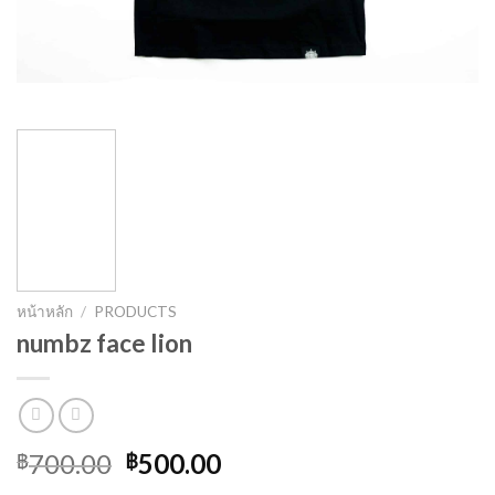
หน้าหลัก
/
PRODUCTS
numbz face lion
Original
Current
700.00
500.00
฿
฿
price
price